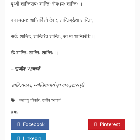
पृथ्वी शान्तिरापः शान्तिः रोषधयः शान्तिः ।
वनस्पतयः शान्तिर्विश्वे देवाः, शान्तिर्ब्रह्मा शान्तिः,
सर्वः शान्तिः, शान्तिरेव शान्तिः, सा मा शान्तिरेधि ॥
ऊँ शान्तिः शान्तिः शान्तिः ॥
–
राजीव ‘आचार्य’
साहित्यकार, ज्योतिषाचार्य एवं वास्तुशास्त्री
जलवायु परिवर्तन
,
राजीव ‘आचार्य’
SHARE
Facebook
Twitter
Pinterest
Linkedin